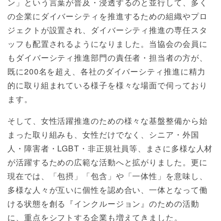
ン」という言葉が普及・浸透するのと並行して、多く
の企業にダイバーシティを推進するための組織やプロ
ジェクトが設置され、ダイバーシティ推進の専任スタ
ッフも配置されるようになりました。当協会の会員に
もダイバーシティ推進部門の責任者・担当者の方が、
既に200名を超え、各社のダイバーシティ推進に精力
的に取り組まれている様子を様々な場面で伺っており
ます。
そして、女性活躍推進のための様々な基盤整備から始
まった取り組みも、女性だけでなく、シニア・外国
人・障害者・LGBT・非正規社員等、まさに多様な人材
が活躍するための広範な活動へと拡がりました。更に
現在では、「包摂」「包含」や「一体性」を意味し、
多様な人々が互いに個性を認め合い、一体となって働
ける状態を創る『インクルージョン』のための活動
に、重点をシフトする企業も増えてきました。