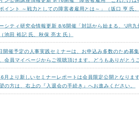
ポイント ～戦力としての障害者雇用とは～」（坂口 亨 氏、狩
ーシティ研究会情報更新 8/6開催「対話から始まる、“JR九
（池田 裕記 氏、秋保 亮太 氏）
1日開催予定の人事実践セミナーは、お申込み多数のため募
、会員マイページからご視聴頂けます、どうもありがとう
6年6月より新しいセミナーレポートは会員限定公開となり
望の方は、右上の『入退会の手続き』へお進みください。