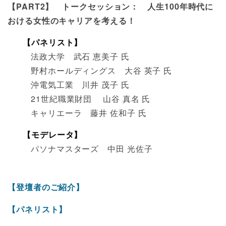
【PART2】 トークセッション： 人生100年時代に
おける女性のキャリアを考える！
【パネリスト】
法政大学 武石 恵美子 氏
野村ホールディングス 大谷 英子 氏
沖電気工業 川井 茂子 氏
21世紀職業財団 山谷 真名 氏
キャリエーラ 藤井 佐和子 氏
【モデレータ】
パソナマスターズ 中田 光佐子
【登壇者のご紹介】
【パネリスト】