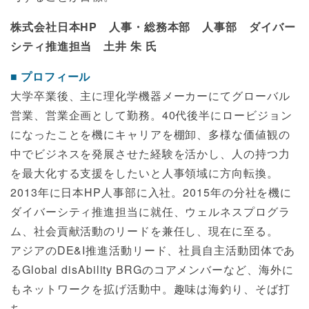
株式会社日本HP 人事・総務本部 人事部 ダイバー
シティ推進担当 土井 朱 氏
プロフィール
大学卒業後、主に理化学機器メーカーにてグローバル
営業、営業企画として勤務。40代後半にロービジョン
になったことを機にキャリアを棚卸、多様な価値観の
中でビジネスを発展させた経験を活かし、人の持つ力
を最大化する支援をしたいと人事領域に方向転換。
2013年に日本HP人事部に入社。2015年の分社を機に
ダイバーシティ推進担当に就任、ウェルネスプログラ
ム、社会貢献活動のリードを兼任し、現在に至る。
アジアのDE&I推進活動リード、社員自主活動団体であ
るGlobal disAbility BRGのコアメンバーなど、海外に
もネットワークを拡げ活動中。趣味は海釣り、そば打
ち。