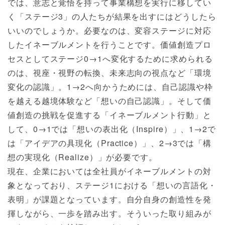
では、意志と覚悟を持って事業構想を実行に移してい
く「ステージ3」の人たちが結果を出すにはどうしたら
いいのでしょうか。必要なのは、変容ステージに対応
したイネーブルメントを行うことです。価値創造プロ
セスとしてステージ0→1へ変化するために求められる
のは、視座・視野の転換、未来志向の視点など「環境
変化の認識」。1→2へ向かうためには、自己認識や枠
を越える越境体験など「想いの自己認識」。そして価
値創造の挑戦を促進する「イネーブルメント行動」と
して、0→1では「想いの表出化（Inspire）」、1→2で
は「アイデアの具現化（Practice）」、2→3では「構
想の実現化（Realize）」が必要です。
現在、企業においては全社員がイネーブルメントの対
象となっており、ステージ1における「想いの言語化・
表明」が課題となっています。自分自身の創造性を発
揮しながら、一歩を踏み出す。そういった取り組みが