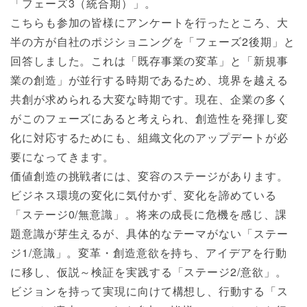
「フェーズ3（統合期）」。
こちらも参加の皆様にアンケートを行ったところ、大
半の方が自社のポジショニングを「フェーズ2後期」と
回答しました。これは「既存事業の変革」と「新規事
業の創造」が並行する時期であるため、境界を越える
共創が求められる大変な時期です。現在、企業の多く
がこのフェーズにあると考えられ、創造性を発揮し変
化に対応するためにも、組織文化のアップデートが必
要になってきます。
価値創造の挑戦者には、変容のステージがあります。
ビジネス環境の変化に気付かず、変化を諦めている
「ステージ0/無意識」。将来の成長に危機を感じ、課
題意識が芽生えるが、具体的なテーマがない「ステー
ジ1/意識」。変革・創造意欲を持ち、アイデアを行動
に移し、仮説～検証を実践する「ステージ2/意欲」。
ビジョンを持って実現に向けて構想し、行動する「ス