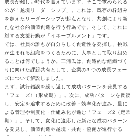
成長が難しい時代を迎えています。そこで求められる
のが「越境リーダーシップ」。これは、既存の枠組み
を超えたリーダーシップが起点となり、共創により新
たな社会的価値創造を行う行為です。そして、これに
対する支援行動が「イネーブルメント」です。
では、社員の誰もが自分らしく創造性を発揮し、挑戦
が生まれる組織をつくるために、人事として取り組め
ることは何でしょうか。三浦氏は、創造的な組織づく
りに向けた課題共有として、企業の3 つの成長フェー
ズについて解説しました。
まず、試行錯誤を繰り返して成功パターンを発見する
「フェーズ1（形成期）」。次に、成功パターンを反復
し、安定を追求するために改善・効率化が進み、量に
よる管理や制度化・仕組み化が進む「フェーズ2（定常
期）」。そして、変化に適応した新たな成功パターン
を発見し、価値創造や越境・共創・協働が進行する