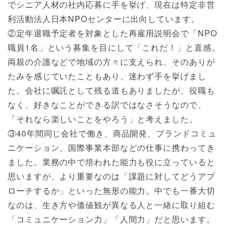
でシニア人材の社内応募に手を挙げ、現在は特定非営
利活動法人日本NPOセンターに出向しています。
②定年退職予定者を対象とした再雇用説明会で「NPO
職員1名」という募集を目にして「これだ！」と直感。
両親の介護などで地域の方々に支えられ、そのありが
たみを感じていたこともあり、迷わず手を挙げまし
た。会社に嘱託として残る道もありましたが、役職も
なく、好きなことができる訳ではなさそうなので、
「それなら楽しいことをやろう」と考えました。
③40年間同じ会社で働き、商品開発、ブランドコミュ
ニケーション、国際事業本部などの仕事に携わってき
ました。業務の中で培われた能力も役に立っていると
思いますが、より重要なのは「課題に対してどうアプ
ローチするか」といった無形の能力。中でも一番大切
なのは、生き方や価値観が異なる人と一緒に取り組む
「コミュニケーション力」「人間力」だと思います。