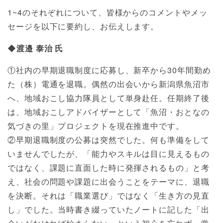
1~4のそれぞれについて、皆様からのコメントやメッ
セージを以下に要約し、お伝えします。
◆渡邉 泰治 氏
①社内の早期退職制度に応募し、新卒から30年間勤め
た（株）電通を退職。偶然の出会いから新潟県魚沼市
へ、地域おこし協力隊員として単身赴任。任期終了後
は、地域おこしアドバイザーとして「魚沼・おとなの
気づきの里」プロジェクトを現在推進中です。
②早期退職制度の公募は突然でした。何も準備をして
いませんでしたが、「能力やスキルは目に見えるもの
ではなく、課題に直面した時に発揮されるもの」と考
え、社会の問題や課題に出会うことをテーマに、退職
を決断。それは「職業選び」ではなく「生き方の見直
し」でした。当時書き綴っていたノートに記した「出