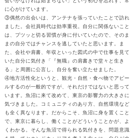
会いがなければ始まらない」という初心を忘れず、常
に心がけています。
③偶然の出会いは、アンテナを張っていたことで訪れ
ました。会社員時代は効率重視。自分に関係ないこと
は、プツッと切る習慣が身に付いていたので、そのま
まの自分ではチャンスを逃していたと思います。ま
た、会社や肩書、年収といった図式の中で仕事を見て
いた自分に気付き「『無職』の肩書きで堂々と生き
る」と周囲に公言し、自分を奮い立たせました。
④地方活性化というと、観光・自然・食べ物でアピー
ルするのが一般的ですが、それだけではないと思って
います。魚沼に来て改めて、東京の影響力の大きさに
気づきました。コミュニティのあり方、自然環境など
も全く異なります。だからこそ、魚沼に身を置くこと
で、東京に暮らし、働くことがどういうことかが、よ
くわかる。そんな魚沼で得られる気付きを、問題意識