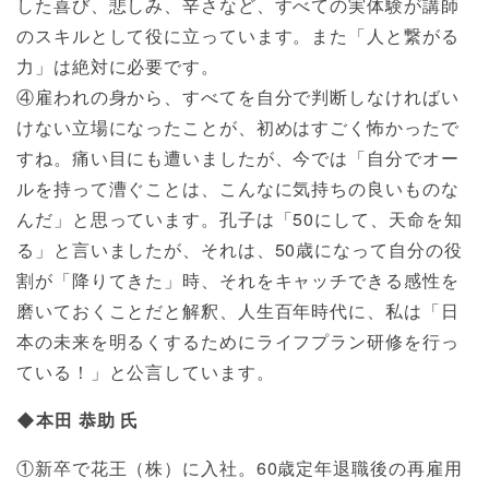
した喜び、悲しみ、辛さなど、すべての実体験が講師
のスキルとして役に立っています。また「人と繋がる
力」は絶対に必要です。
④雇われの身から、すべてを自分で判断しなければい
けない立場になったことが、初めはすごく怖かったで
すね。痛い目にも遭いましたが、今では「自分でオー
ルを持って漕ぐことは、こんなに気持ちの良いものな
んだ」と思っています。孔子は「50にして、天命を知
る」と言いましたが、それは、50歳になって自分の役
割が「降りてきた」時、それをキャッチできる感性を
磨いておくことだと解釈、人生百年時代に、私は「日
本の未来を明るくするためにライフプラン研修を行っ
ている！」と公言しています。
◆本田 恭助 氏
①新卒で花王（株）に入社。60歳定年退職後の再雇用