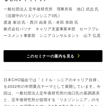
一般社団法人 定年後研究所 理事所長 池口 武志 氏
《活躍中のリエゾンシニア3氏》
渡邉 泰治 氏・西川 由喜 氏・本田 恭助 氏
株式会社パソナ キャリア支援事業本部 セーフプレ
ースメント事業部 シニアコンサルタント 山下 弘晃
このセミナーの案内を見る
日本CHO協会では「ミドル・シニアのキャリア自律」
を2022年の年間重点テーマとして展開しています。今
回は、一般社団法人定年後研究所の池口氏の基調講演
と、定年後研究所が提唱する「リエゾンシニア」のモ