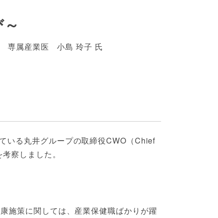
び～
部長 専属産業医 小島 玲子 氏
る丸井グループの取締役CWO（Chief
」を考察しました。
健康施策に関しては、産業保健職ばかりが躍