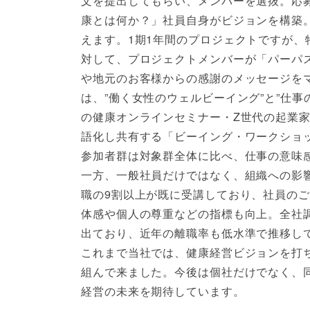
文を提出してもらい、メンバーを選抜。応募
康とは何か？」社員自身がビジョンを構築
えます。1期1年間のプロジェクトですが、
対して、プロジェクトメンバーが「パーパ
や地元のお客様からの感謝のメッセージを
は、”働く女性のウェルビーイング”と”仕
の健康オンラインセミナー・Z世代の起業
語化し共有する「ビーイング・ワークショ
参加者群は対象群全体に比べ、仕事の意味
一方、一般社員だけではなく、組織への影
職の9割以上が既に受講しており、社員の
体感や個人の尊重などの指標も向上。全社
出ており、近年の離職率も低水準で推移し
これまで当社では、健康経営ビジョンを打
組んで来ました。今後は個社だけでなく、
経営の未来を期待しています。