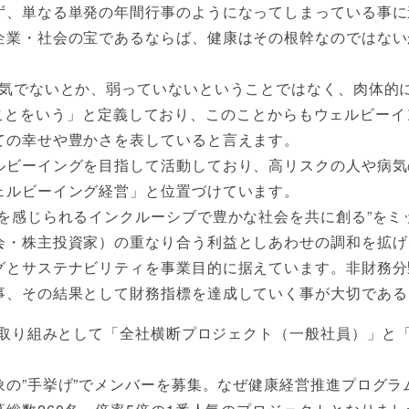
ず、単なる単発の年間行事のようになってしまっている事に
企業・社会の宝であるならば、健康はその根幹なのではない
病気でないとか、弱っていないということではなく、肉体的
にあることをいう」と定義しており、このことからもウェルビ
ての幸せや豊かさを表していると言えます。
ルビーイングを目指して活動しており、高リスクの人や病気
ェルビーイング経営」と位置づけています。
を感じられるインクルーシブで豊かな社会を共に創る”をミ
会・株主投資家）の重なり合う利益としあわせの調和を拡げ
グとサステナビリティを事業目的に据えています。非財務分
事、その結果として財務指標を達成していく事が大切である
の取り組みとして「全社横断プロジェクト（一般社員）」と
象の”手挙げ”でメンバーを募集。なぜ健康経営推進プログラ