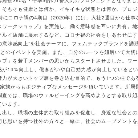
総数260名・倍率5倍の1番人気のプロジェクトとなりま
。そもそも健康とは何か、イキイキな状態とは何か、プロジ
特にコロナ禍の4期目（2020年）には、入社2週目から仕
スワークショップ」を実施し、働く意味感を互いに共有。地
マルイ店舗に展示するなど、コロナ禍の社会をしあわせにす
事の意味感向上”を社会テーマに、フェムテックブランドを
家とのイベントを実施。また、自分のルーツを紐解いて大切
ップ」を若手メンバーの思いからスタートさせました。ワー
感が14％向上し、働きがいや自己効力感が向上していると
響力が大きいトップ層を巻き込む目的で、もう1つの柱であ
ご家族からもポジティブなメッセージを頂いています。所属
調査では、職場のウェルビーイングを高めようとする取り組
ています。
ち出し、職場の主体的な取り組みを促進し、身近な社会との
同じ思いを持つ社外の方々と一緒に、社会のムーブメントを