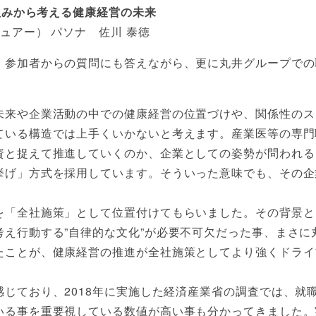
り組みから考える健康経営の未来
ュアー） パソナ 佐川 泰徳
、参加者からの質問にも答えながら、更に丸井グループでの
未来や企業活動の中での健康経営の位置づけや、関係性のス
ている構造では上手くいかないと考えます。産業医等の専門
資と捉えて推進していくのか、企業としての姿勢が問われる
挙げ」方式を採用しています。そういった意味でも、その企
を「全社施策」として位置付けてもらいました。その背景と
考え行動する”自律的な文化”が必要不可欠だった事、まさに
たことが、健康経営の推進が全社施策としてより強くドライ
じており、2018年に実施した経済産業省の調査では、就
いる事を重要視している数値が高い事も分かってきました。