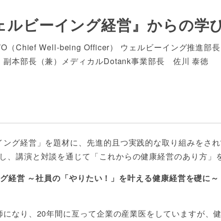
ェルビーイング経営』からの学
ief Well-being Officer） ウェルビーイング推進
本部長（兼）メディカルDotank事業部長 佐川 泰徳
ング経営」を題材に、先進的且つ実践的な取り組みをされてい
子氏をお招きし、講演と対談を通じて「これからの健康経営のあり方
イング経営 ～社員の「やりたい！」を叶える健康経営を礎に～
師になり、20年間に亙って企業の産業医をしていますが、