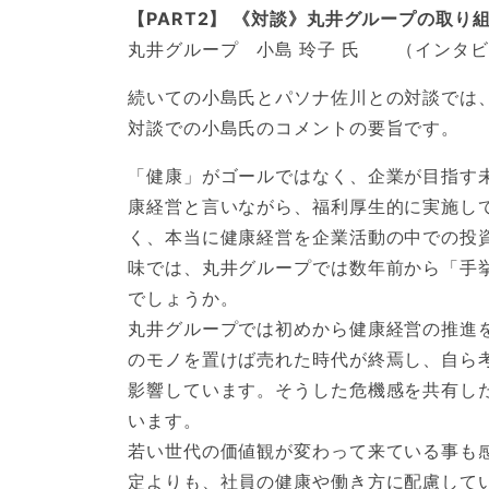
【PART2】 《対談》丸井グループの取
丸井グループ 小島 玲子 氏 （インタビ
続いての小島氏とパソナ佐川との対談では
対談での小島氏のコメントの要旨です。
「健康」がゴールではなく、企業が目指す
康経営と言いながら、福利厚生的に実施し
く、本当に健康経営を企業活動の中での投
味では、丸井グループでは数年前から「手
でしょうか。
丸井グループでは初めから健康経営の推進
のモノを置けば売れた時代が終焉し、自ら
影響しています。そうした危機感を共有し
います。
若い世代の価値観が変わって来ている事も感
定よりも、社員の健康や働き方に配慮して