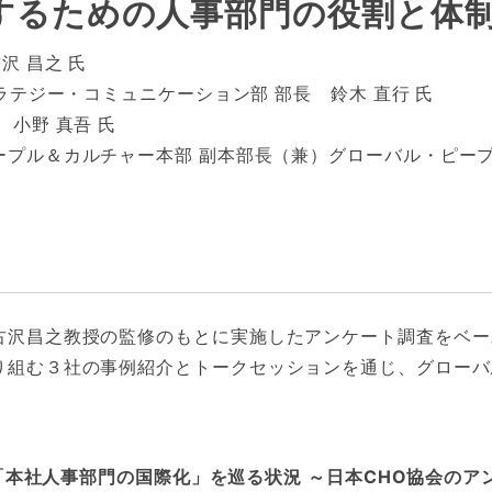
するための人事部門の役割と体
沢 昌之 氏
ラテジー・コミュニケーション部 部長 鈴木 直行 氏
小野 真吾 氏
プル＆カルチャー本部 副本部長（兼）グローバル・ピープル
古沢昌之教授の監修のもとに実施したアンケート調査をベー
り組む３社の事例紹介とトークセッションを通じ、グローバ
る「本社人事部門の国際化」を巡る状況 ～日本CHO協会の