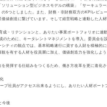
「ソリューション型ビジネスモデルの構築」「サーキュラー
5つとしました。また、財務・非財務双方のKPIレビューを通
業価値創造に繋げています。そして経営戦略と連動した人材
・育成・リテンションと、ありたい事業ポートフォリオに連
育成のために、キータレントマネジメントを導入。委員会を
ーシティの観点では、基本戦略遂行に資する人財を積極的に
値観を有する人材を役員層に加え、価値創造力を強化しよう
力を発揮する仕組みをつくるため、働き方改革を更に進化さ
度化
ループ社員がアクセス出来るようにし、ありたい人材ポート
と今後