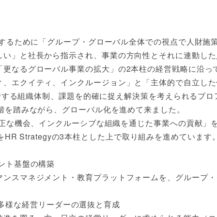
現するために「グループ・グローバル全体での視点で人財施
しい」と社長から指示され、事業の方向性とそれに連動した
「更なるグローバル事業の拡大」の2本柱の経営戦略に沿っ
ィ、エクイティ、インクルージョン」と「主体的で自立した
務遂行する組織体制、課題を的確に捉え解決策を考えられるプ
段階を踏みながら、グローバル化を進めて来ました。
正な機会、インクルーシブな組織を通じた事業への貢献」をミッシ
zation」をHR Strategyの3本柱とした上で取り組みを進
ント基盤の構築
マンスマネジメント・教育プラットフォームを、グループ・
onの推進と、多様な経営リーダーの選抜と育成