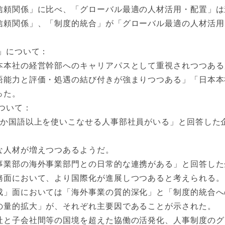
信頼関係」に比べ、「グローバル最適の人材活用・配置」は
信頼関係」、「制度的統合」が「グローバル最適の人材活用
」について：
本本社の経営幹部へのキャリアパスとして重視されつつある
語能力と評価・処遇の結び付きが強まりつつある」「日本本
った。
ついて：
2か国語以上を使いこなせる人事部社員がいる」と回答した
な人材が増えつつあるようだ。
事業部の海外事業部門との日常的な連携がある」と回答した
務面において、より国際化が進展しつつあると考えられる。
成」面においては「海外事業の質的深化」と「制度的統合へ
の量的拡大」が、それぞれ主要因であることが示された。
社と子会社間等の国境を超えた協働の活発化、人事制度のグ