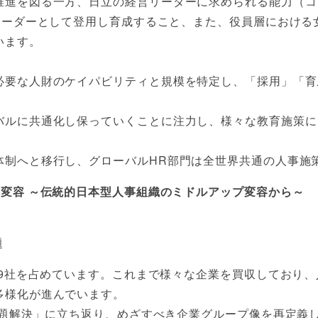
推進を図る一方、日立の経営リーダーに求められる能力（コ
営リーダーとして登用し育成すること、また、役員層における
います。
必要な人財のケイパビリティと規模を特定し、「採用」「育
バルに共通化し保っていくことに注力し、様々な教育施策に
制へと移行し、グローバルHR部門は全世界共通の人事施
変容 ～伝統的日本型人事組織のミドルアップ変容から～
題
89社を占めています。これまで様々な企業を買収しており
多様化が進んでいます。
題解決」に立ち返り、めざすべき企業グループ像を再定義し、そ