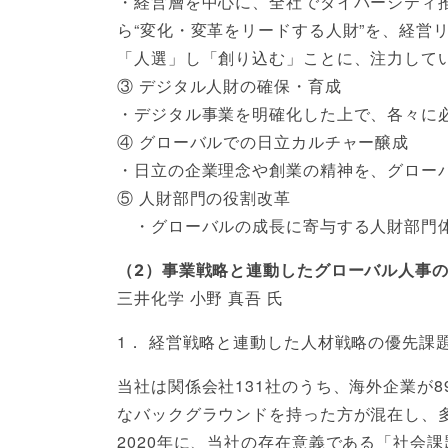
・経営層を中心に、全社でダイバーシティ
ら“変化・変革をリードする人財”を、経
「人選」し「創り込む」ことに、注力して
③ デジタル人財の確保・育成
・デジタル事業を明確化した上で、各々に
④ グローバルでの日立カルチャー醸成
・日立の企業理念や創業の精神を、グロー
⑤ 人財部門の役割改革
・グローバルの成長に寄与する人財部門体
（2）事業戦略と連動したグローバル人事の
三井化学 小野 真吾 氏
1． 経営戦略と連動した人材戦略の優先課
当社は関係会社131社のうち、海外企業が
なバックグラウンドを持った方が混在し、
2020年に、当社の存在意義である「社会課