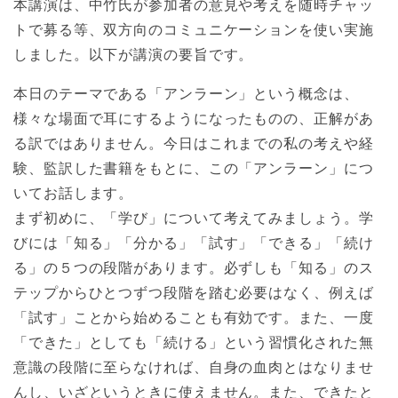
本講演は、中竹氏が参加者の意見や考えを随時チャッ
トで募る等、双方向のコミュニケーションを使い実施
しました。以下が講演の要旨です。
本日のテーマである「アンラーン」という概念は、
様々な場面で耳にするようになったものの、正解があ
る訳ではありません。今日はこれまでの私の考えや経
験、監訳した書籍をもとに、この「アンラーン」につ
いてお話します。
まず初めに、「学び」について考えてみましょう。学
びには「知る」「分かる」「試す」「できる」「続け
る」の５つの段階があります。必ずしも「知る」のス
テップからひとつずつ段階を踏む必要はなく、例えば
「試す」ことから始めることも有効です。また、一度
「できた」としても「続ける」という習慣化された無
意識の段階に至らなければ、自身の血肉とはなりませ
んし、いざというときに使えません。また、できたと