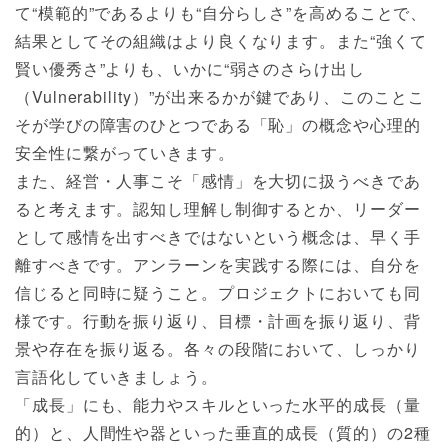
て“模範的”であるよりも“自分らしさ”を高めることで、
結果としてその組織はより良くなります。また“強くて
賢い優秀さ”よりも、いかに“弱さのさらけ出し
（Vulnerability）”が出来るかが鍵であり、このことこ
そが学びの障害のひとつである「恥」の概念や心理的
安全性に繋がっていきます。
また、経営・人事こそ「感情」を大切に扱うべきであ
ると考えます。認知し理解し制御するとか、リーダー
として感情を出すべきではないという概念は、早く手
離すべきです。アンラーンを実践する際には、自分を
信じると同時に疑うこと。プロジェクトにおいても同
様です。行動を振り返り、目標・計画を振り返り、背
景や存在を振り返る。各々の段階において、しっかり
言語化していきましょう。
「成長」にも、能力やスキルといった水平的成長（量
的）と、人間性や器といった垂直的成長（質的）の2種