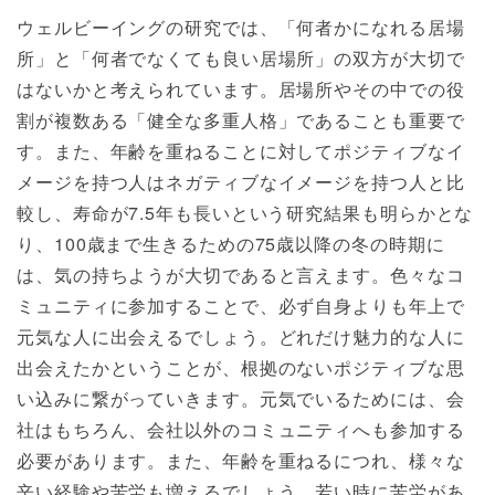
ウェルビーイングの研究では、「何者かになれる居場
所」と「何者でなくても良い居場所」の双方が大切で
はないかと考えられています。居場所やその中での役
割が複数ある「健全な多重人格」であることも重要で
す。また、年齢を重ねることに対してポジティブなイ
メージを持つ人はネガティブなイメージを持つ人と比
較し、寿命が7.5年も長いという研究結果も明らかとな
り、100歳まで生きるための75歳以降の冬の時期に
は、気の持ちようが大切であると言えます。色々なコ
ミュニティに参加することで、必ず自身よりも年上で
元気な人に出会えるでしょう。どれだけ魅力的な人に
出会えたかということが、根拠のないポジティブな思
い込みに繋がっていきます。元気でいるためには、会
社はもちろん、会社以外のコミュニティへも参加する
必要があります。また、年齢を重ねるにつれ、様々な
辛い経験や苦労も増えるでしょう。若い時に苦労があ