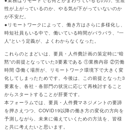
●業務はリモートでも何とかまわっているものの、生産
性が上がっているのか、やる気が下がっていないのか
が不安だ。
●リモートワークによって、働き方はさらに多様化し、
時短社員もいる中で、働いている時間がバラバラ、“一
人”という定義が、よくわからなくなった。
これらのとまどいは、要員・人件費計画の策定時に“暗
黙”の前提となっていた3要素である ①業務内容 ②労働
時間 ③働く場所が、リモートワーク環境下で大きく変
化してしまったためです。今後は、この前提となった3
要素を、各社・各部門の状況に応じて再検討すること
からスタートすることが肝要です。
本フォーラムでは、要員・人件費マネジメントの要諦
を押さえつつ、COVID19以降の働き方の変化の方向を
予測しながら、未来に備えていくための方法を、皆様
と共に考えたいと思います。