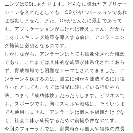
ニングはOSにあたります。どんなに優れたアプリケー
ションを⼊れたとしても、OSが古いバージョンであれ
ば起動しません。また、OSがどんなに最新であって
も、アプリケーションが古ければ使えません。だから
こそリスキリング施策を導⼊する前に、アンラーニン
グ施策は必須となるのです。
しかしながら、アンラーンはとても抽象化された概念
であり、これまでは具体的な施策が体系化されておら
ず、育成領域でも困難なテーマとされてきました。ア
ンラーンを妨げるのは、過去に何かを達成するには役
⽴ったとしても、今では限界に達している⾏動や⽅
法、つまり「成功体験」だったりします。ビジネスで
も、スポーツでも、同じスキルや戦略は、そういつま
でも通⽤しません。アンラーンは個⼈や組織だけでな
く、社会全体が成⻑するための前提条件なのです。
今回のフォーラムでは、創業時から個⼈や組織の成⻑