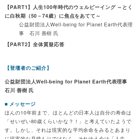
【PART1】人生100年時代のウェルビーイング ～とく
に白秋期（50－74歳）に焦点をあてて～
公益財団法人Well-being for Planet Earth代表理
事 石川 善樹 氏
【PART2】全体質疑応答
【登壇者のご紹介】
公益財団法人Well-being for Planet Earth代表理事
石川 善樹 氏
メッセージ
ほんの10年前まで、ほとんどの日本人は自分の寿命は
「せいぜい80歳くらいかな？！」と考えていたようで
す。しかし、それは現実的な平均余命をみるとあまり
に現実的な見積もりではなく、それゆえ今は「人生