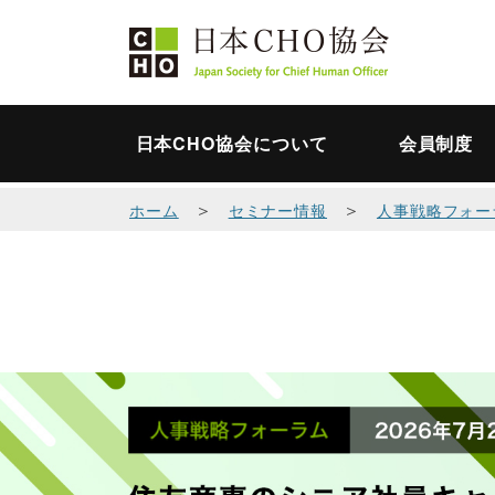
日本CHO協会について
会員制度
＞
＞
ホーム
セミナー情報
人事戦略フォー