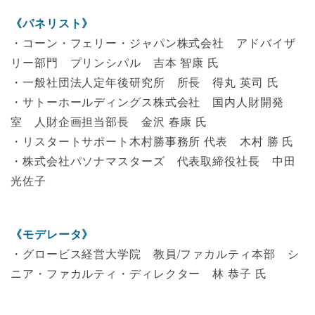
《パネリスト》
・コーン・フェリー・ジャパン株式会社 アドバイザ
リー部門 プリンシパル 吉本 智康 氏
・一般社団法人定年後研究所 所長 得丸 英司 氏
・サトーホールディングス株式会社 国内人財開発
室 人財企画担当部長 金沢 春康 氏
・リスタートサポート木村勝事務所 代表 木村 勝 氏
・株式会社パソナマスターズ 代表取締役社長 中田
光佐子
《モデレータ》
・グロービス経営大学院 教員/ファカルティ本部 シ
ニア・ファカルティ・ディレクター 林 恭子 氏