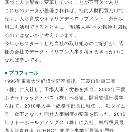
基づく人財配置に変革していくことが不可欠であり、
これらのデータが整備されれば、社内人財配置だけで
なく、人財育成やキャリアデベロップメント、外部採
用にも活用できるとともに、“戦略人事”への転換も図れ
るのではないかと考えています。
今年からスタートした当社の取り組みのご紹介が、皆
様の会社でデータ・ドリブン人事を考えるきっかけに
なれば幸いです。
プロフィール
1995年東京大学経済学部卒業後、三菱自動車工業
（株）に入社し、工場人事・労務を担当。2003年三菱
ふそうトラック・バス（株）へ移籍。開発管理部長等
を経て、2010年人事・総務本部長に就任し、独ダイム
ラー傘下となった同社人事制度の変革を図った。2015
年サトーホールディングス（株）に入社、執行役員最
高人財責任者（CHRO）兼北上事業所長等を歴任。