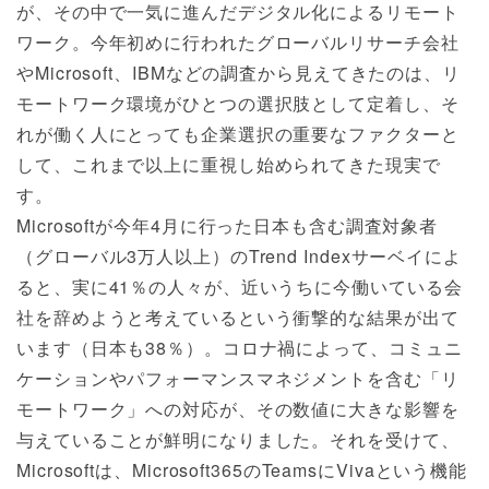
が、その中で一気に進んだデジタル化によるリモート
ワーク。今年初めに行われたグローバルリサーチ会社
やMicrosoft、IBMなどの調査から見えてきたのは、リ
モートワーク環境がひとつの選択肢として定着し、そ
れが働く人にとっても企業選択の重要なファクターと
して、これまで以上に重視し始められてきた現実で
す。
Microsoftが今年4月に行った日本も含む調査対象者
（グローバル3万人以上）のTrend Indexサーベイによ
ると、実に41％の人々が、近いうちに今働いている会
社を辞めようと考えているという衝撃的な結果が出て
います（日本も38％）。コロナ禍によって、コミュニ
ケーションやパフォーマンスマネジメントを含む「リ
モートワーク」への対応が、その数値に大きな影響を
与えていることが鮮明になりました。それを受けて、
Microsoftは、Microsoft365のTeamsにVivaという機能