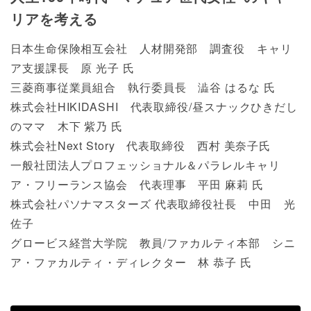
リアを考える
日本生命保険相互会社 人材開発部 調査役 キャリ
ア支援課長 原 光子 氏
三菱商事従業員組合 執行委員長 澁谷 はるな 氏
株式会社HIKIDASHI 代表取締役/昼スナックひきだし
のママ 木下 紫乃 氏
株式会社Next Story 代表取締役 西村 美奈子氏
一般社団法人プロフェッショナル＆パラレルキャリ
ア・フリーランス協会 代表理事 平田 麻莉 氏
株式会社パソナマスターズ 代表取締役社長 中田 光
佐子
グロービス経営大学院 教員/ファカルティ本部 シニ
ア・ファカルティ・ディレクター 林 恭子 氏