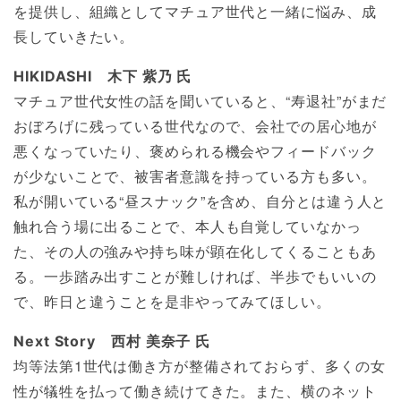
を提供し、組織としてマチュア世代と一緒に悩み、成
長していきたい。
HIKIDASHI 木下 紫乃 氏
マチュア世代女性の話を聞いていると、“寿退社”がまだ
おぼろげに残っている世代なので、会社での居心地が
悪くなっていたり、褒められる機会やフィードバック
が少ないことで、被害者意識を持っている方も多い。
私が開いている“昼スナック”を含め、自分とは違う人と
触れ合う場に出ることで、本人も自覚していなかっ
た、その人の強みや持ち味が顕在化してくることもあ
る。一歩踏み出すことが難しければ、半歩でもいいの
で、昨日と違うことを是非やってみてほしい。
Next Story 西村 美奈子 氏
均等法第1世代は働き方が整備されておらず、多くの女
性が犠牲を払って働き続けてきた。また、横のネット