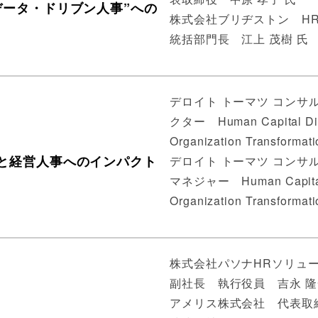
データ・ドリブン人事”への
株式会社ブリヂストン H
統括部門長 江上 茂樹 氏
デロイト トーマツ コンサ
クター Human Capital Div
Organization Transfor
と経営人事へのインパクト
デロイト トーマツ コンサ
マネジャー Human Capital 
Organization Transform
株式会社パソナHRソリュ
副社長 執行役員 吉永 隆
アメリス株式会社 代表取締