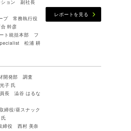
ーション 副社長
レポートを見る
ープ 常務執行役
合 幹彦
レート統括本部 フ
ecialist 松浦 耕
材開発部 調査
光子 氏
員長 澁谷 はるな
表取締役/昼スナック
 氏
代表取締役 西村 美奈