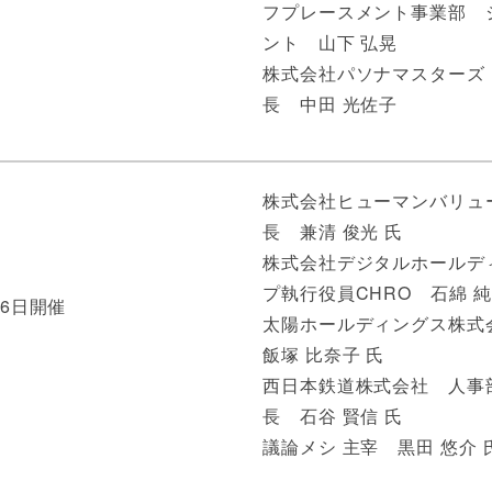
フプレースメント事業部 
ント 山下 弘晃
株式会社パソナマスターズ
長 中田 光佐子
株式会社ヒューマンバリュ
長 兼清 俊光 氏
株式会社デジタルホールデ
プ執行役員CHRO 石綿 純
26日開催
太陽ホールディングス株
飯塚 比奈子 氏
西日本鉄道株式会社 人事
長 石谷 賢信 氏
議論メシ 主宰 黒田 悠介 