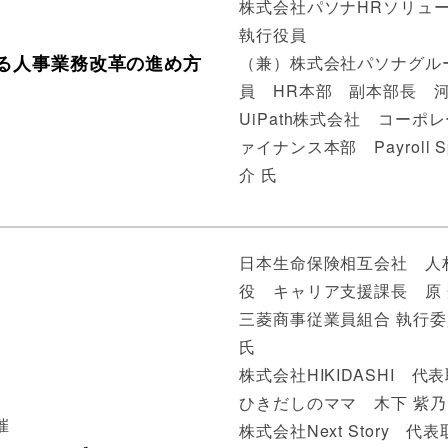
株式会社パソナHRソリュ
執行役員
る人事業務改革の進め方
（兼）株式会社パソナグル
員 HR本部 副本部長 河
UiPath株式会社 コーポ
ァイナンス本部 Payroll Sp
介 氏
日本生命保険相互会社 人
役 キャリア支援課長 原 
三菱商事従業員組合 執行委
氏
株式会社HIKIDASHI 代
ひきだしのママ 木下 紫乃
催
株式会社Next Story 