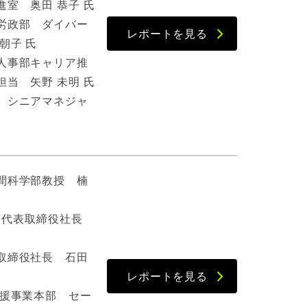
室 奥田 恭子 氏
労政部 ダイバー
レポートを見る
朝子 氏
人事部キャリア推
当 矢野 未明 氏
 シニアマネジャ
間科学部教授 楠
B 代表取締役社長
取締役社長 石田
レポートを見る
支援事業本部 セー