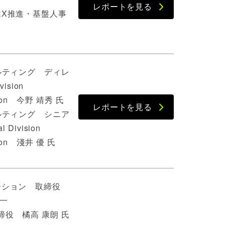
レポートを見る
RX推進・基盤人事
ルティング ディレ
ision
mation 今野 靖秀 氏
レポートを見る
ルティング シニア
Division
ation 淺井 優 氏
ーション 取締役
一
役 橘高 康朗 氏