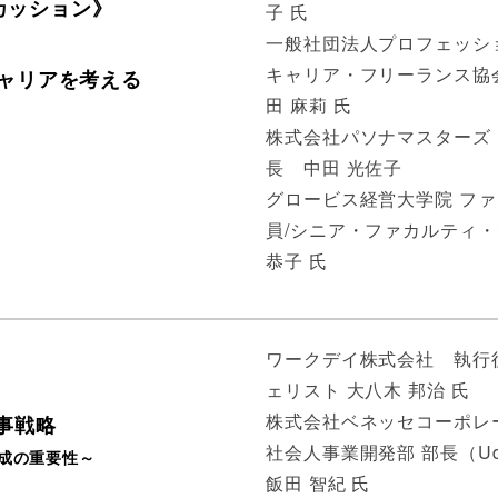
スカッション》
子 氏
一般社団法人プロフェッシ
キャリア・フリーランス協
キャリアを考える
田 麻莉 氏
株式会社パソナマスターズ
長 中田 光佐子
グロービス経営大学院 ファ
員/シニア・ファカルティ
恭子 氏
ワークデイ株式会社 執行役
ェリスト 大八木 邦治 氏
株式会社ベネッセコーポレ
事戦略
社会人事業開発部 部長（U
成の重要性～
飯田 智紀 氏