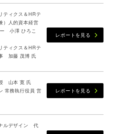
リティクス＆HRテ
兼）人的資本経営
ー 小澤 ひろこ
レポートを見る
リティクス＆HRテ
 加藤 茂博 氏
 山本 寛 氏
 常務執行役員 営
レポートを見る
ナルデザイン 代