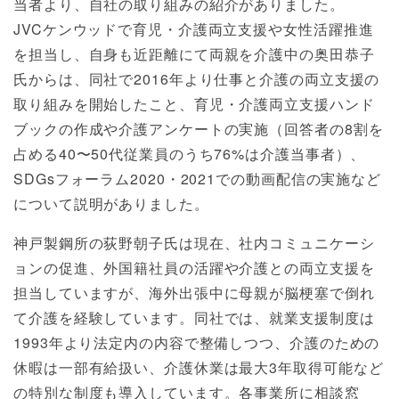
当者より、自社の取り組みの紹介がありました。
JVCケンウッドで育児・介護両立支援や女性活躍推進
を担当し、自身も近距離にて両親を介護中の奥田恭子
氏からは、同社で2016年より仕事と介護の両立支援の
取り組みを開始したこと、育児・介護両立支援ハンド
ブックの作成や介護アンケートの実施（回答者の8割を
占める40〜50代従業員のうち76%は介護当事者）、
SDGsフォーラム2020・2021での動画配信の実施など
について説明がありました。
神戸製鋼所の荻野朝子氏は現在、社内コミュニケーシ
ョンの促進、外国籍社員の活躍や介護との両立支援を
担当していますが、海外出張中に母親が脳梗塞で倒れ
て介護を経験しています。同社では、就業支援制度は
1993年より法定内の内容で整備しつつ、介護のための
休暇は一部有給扱い、介護休業は最大3年取得可能など
の特別な制度も導入しています。各事業所に相談窓