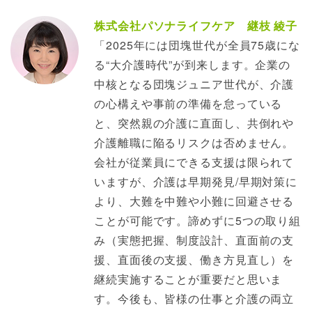
株式会社パソナライフケア 継枝 綾子
「2025年には団塊世代が全員75歳にな
る“大介護時代”が到来します。企業の
中核となる団塊ジュニア世代が、介護
の心構えや事前の準備を怠っている
と、突然親の介護に直面し、共倒れや
介護離職に陥るリスクは否めません。
会社が従業員にできる支援は限られて
いますが、介護は早期発見/早期対策に
より、大難を中難や小難に回避させる
ことが可能です。諦めずに5つの取り組
み（実態把握、制度設計、直面前の支
援、直面後の支援、働き方見直し）を
継続実施することが重要だと思いま
す。今後も、皆様の仕事と介護の両立