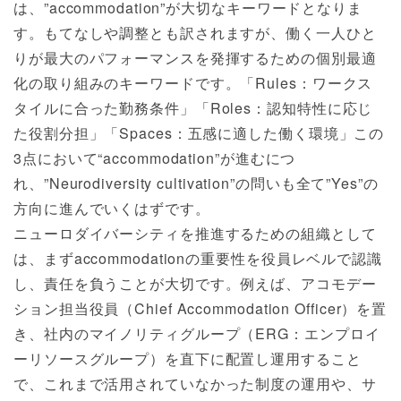
は、”accommodation”が大切なキーワードとなりま
す。もてなしや調整とも訳されますが、働く一人ひと
りが最大のパフォーマンスを発揮するための個別最適
化の取り組みのキーワードです。「Rules：ワークス
タイルに合った勤務条件」「Roles：認知特性に応じ
た役割分担」「Spaces：五感に適した働く環境」この
3点において“accommodation”が進むにつ
れ、”Neurodiversity cultivation”の問いも全て”Yes”の
方向に進んでいくはずです。
ニューロダイバーシティを推進するための組織として
は、まずaccommodationの重要性を役員レベルで認識
し、責任を負うことが大切です。例えば、アコモデー
ション担当役員（Chief Accommodation Officer）を置
き、社内のマイノリティグループ（ERG：エンプロイ
ーリソースグループ）を直下に配置し運用すること
で、これまで活用されていなかった制度の運用や、サ