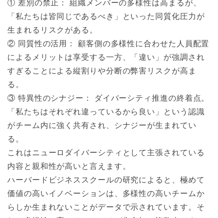
① 差別の禁止： 組織メンバーの多様性は高まるが、
「私たちは皆同じであるべき」といった同質化圧力が
生まれるリスクがある。
② 同質性の活用： 顧客側の多様性に合わせた人員配置
によるメリットは享受する一方、「違い」が強調され
すぎることによる縦割りや分断の弊害リスクが高ま
る。
③ 特異性のシナジー： ダイバーシティ推進の終着点。
「私たちはそれぞれ違っているから良い」という認識
がチーム内に強く共有され、シナジーが生まれてい
る。
これはニューロダイバーシティとして主張されている
内容と親和性が高いと言えます。
ハーバードビジネススクールの研究によると、極めて
価値の高いイノベーションは、多様性の高いチームか
らしか生まれないことがデータで示されています。そ