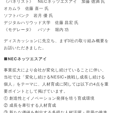
《パネリスト》 NECネッツエスアイ 加藤 徳満 氏
オカムラ 佐藤 喜一 氏
ソフトバンク 岩月 優 氏
デジタルハリウッド大学 佐藤 昌宏 氏
《モデレータ》 パソナ 堀内 功
ディスカッションに先立ち、まず3社の取り組み概要を
お話いただきました。
■NECネッツエスアイ
事業拡大により会社が変化し続けていることに伴い、
当社では「変化し続けるNESIC×挑戦し成長し続ける
個人」をテーマに、人材育成に関しては以下の4点を重
要ポイントとして掲げています。
① 創造性とイノベーション発揮を培う育成環境
② 成長を牽引する人材育成
③ 新たな価値を創出する多様な人材活躍・登用の推進