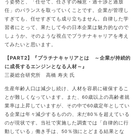
う姿勢と、「任せて、任さずの極意・過干渉と過放
任」のバランスを取っていくことです。企業が管理し
すぎても、任せすぎても成り立ちません。自律した学
習者にとって、果たして今の日本企業は魅力的なので
しょうか。そのような視点でプラチナキャリアを考え
てみたいと思います。
【PART2】『プラチナキャリアとは ～企業が持続的
に成長するエンジンとなる人材～』
三菱総合研究所 高橋 寿夫 氏
生産年齢人口は減少し続け、人材を容易に確保するこ
とが難しくなっています。また、60歳以上の高齢者就
業率は上昇していますが、その中で60歳定年としてい
る企業は年々減少するものの、未だ80％を超えている
のが現状です。当社で実施した調査では「自律的に行
動している」働き手は、50％強にとどまる結果とな