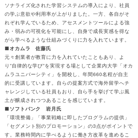
ソナライズ化された学習システムの導入により、社員
の学ぶ意欲や利用率が上がりました。一方、各自がそ
れぞれ学んでいるため、アセスメントツールによる強
み・弱みの可視化を可能にし、自身で成長実感を得な
がら学べるような仕組みづくりに力を入れています。
■オカムラ 佐藤氏
元々創業者が教育に力を入れていたこともあり、よ
り”自律的な学び”を実現する場として企業内大学「オカ
ムラユニバーシティ」を開校し、年間660名程が自主
的に受講しています。自らの提案方式で海外留学へチ
ャレンジしている社員もおり、自ら手を挙げて学ぶ風
土が醸成されつつあることを感じています。
■ソフトバンク 岩月氏
「環境整備」「事業戦略に即したプログラムの提供」
「セグメント別のプロモーション」の3点がポイントで
す。業務時間内に学べるように働き方改革を進めるこ