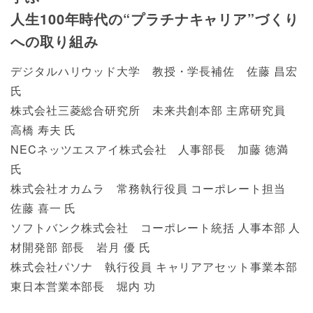
人生100年時代の“プラチナキャリア”づくり
への取り組み
デジタルハリウッド大学 教授・学長補佐 佐藤 昌宏
氏
株式会社三菱総合研究所 未来共創本部 主席研究員
高橋 寿夫 氏
NECネッツエスアイ株式会社 人事部長 加藤 徳満
氏
株式会社オカムラ 常務執行役員 コーポレート担当
佐藤 喜一 氏
ソフトバンク株式会社 コーポレート統括 人事本部 人
材開発部 部長 岩月 優 氏
株式会社パソナ 執行役員 キャリアアセット事業本部
東日本営業本部長 堀内 功