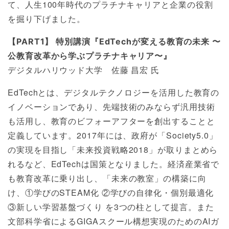
て、人生100年時代のプラチナキャリアと企業の役割
を掘り下げました。
【PART1】 特別講演『EdTechが変える教育の未来 〜
公教育改革から学ぶプラチナキャリア〜』
デジタルハリウッド大学 佐藤 昌宏 氏
EdTechとは、デジタルテクノロジーを活用した教育の
イノベーションであり、先端技術のみならず汎用技術
も活用し、教育のビフォーアフターを創出することと
定義しています。2017年には、政府が「Society5.0」
の実現を目指し「未来投資戦略2018」が取りまとめら
れるなど、EdTechは国策となりました。経済産業省で
も教育改革に乗り出し、「未来の教室」の構築に向
け、①学びのSTEAM化 ②学びの自律化・個別最適化
③新しい学習基盤づくり を3つの柱として提言。また
文部科学省によるGIGAスクール構想実現のためのAIガ