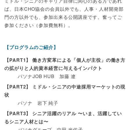
ミドル・シニアのキャリア自律に関心のある方であれ
ば、日本CHO協会の会員以外でも、人事・人材開発部
門の方以外でも、参加出来る公開講座です。奮ってご
参加ください（参加費無料）。
【プログラムのご紹介】
【PART1】 働き方変革による「個人が主役」の働き方
の拡がりと人的資本経営に与えるインパクト
パソナJOB HUB 加藤 遼
【PART2】 ミドル・シニアの中途採用マーケットの現
状
パソナ 岩下 純子
【PART3】 シニア活躍のリアル 〜いま、活躍してい
るシニア人材とは〜
パソナグループ 中田 光佐子