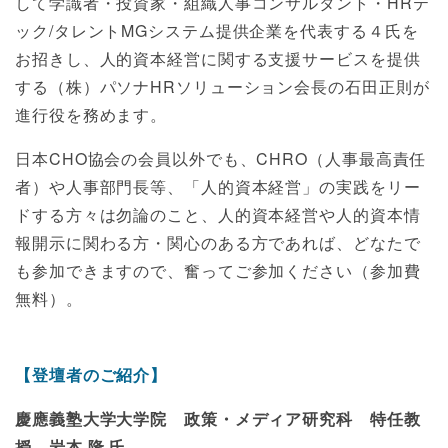
して学識者・投資家・組織人事コンサルタント・HRテ
ック/タレントMGシステム提供企業を代表する４氏を
お招きし、人的資本経営に関する支援サービスを提供
する（株）パソナHRソリューション会長の石田正則が
進行役を務めます。
日本CHO協会の会員以外でも、CHRO（人事最高責任
者）や人事部門長等、「人的資本経営」の実践をリー
ドする方々は勿論のこと、人的資本経営や人的資本情
報開示に関わる方・関心のある方であれば、どなたで
も参加できますので、奮ってご参加ください（参加費
無料）。
【登壇者のご紹介】
慶應義塾大学大学院 政策・メディア研究科 特任教
授 岩本 隆 氏