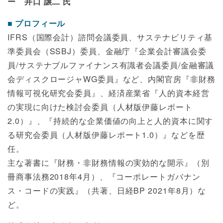
ー 井口 譲二 氏
プロフィール
IFRS（国際会計）諮問会議委員、サステナビリティ基
準委員会（SSBJ）委員、金融庁『企業会計審議会委
員/サステナブルファイナンス有識者会議委員/金融審議
会ディスクロージャWG委員』など、内閣官房『非財務
情報可視化研究会委員』、経済産業省『人的資本経営
の実現に向けた検討会委員（人材版伊藤レポート
2.0）』、『持続的な企業価値の向上と人的資本に関す
る研究会委員（人材版伊藤レポート1.0）』などを歴
任。
主な著書に『財務・非財務情報の実効的な開示』（別
冊商事法務2018年4月）、『コーポレートガバナン
ス・コードの実践』（共著、日経BP 2021年8月）な
ど。