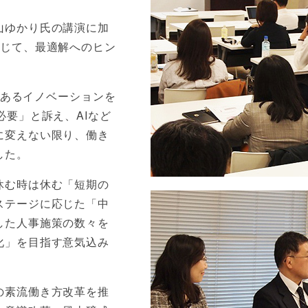
山ゆかり氏の講演に加
通じて、最適解へのヒン
泉であるイノベーションを
必要」と訴え、AIなど
に変えない限り、働き
した。
休む時は休む「短期の
ステージに応じた「中
した人事施策の数々を
化」を目指す意気込み
の素流働き方改革を推