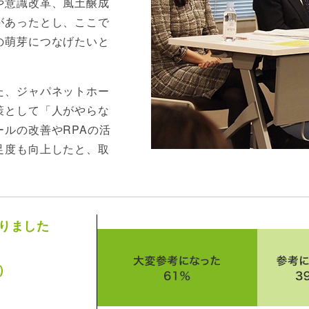
や意識改革、風土醸成
があったとし、ここで
の萌芽につなげたいと
た、ジャパネットホー
策として「人がやらな
ルの改善やRPAの活
足度も向上したと、取
りました
）