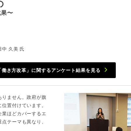
の
成果〜
中 久美 氏
「働き方改革」に関するアンケート結果を見る
ありません。政府が旗
に位置付けています。
企業ほどカバーするエ
重点テーマも異なり、